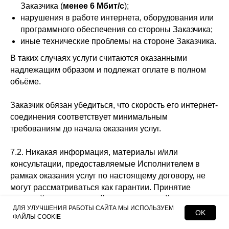
Заказчика (
менее 6 Мбит/с
);
нарушения в работе интернета, оборудования или
программного обеспечения со стороны Заказчика;
иные технические проблемы на стороне Заказчика.
В таких случаях услуги считаются оказанными
надлежащим образом и подлежат оплате в полном
объёме.
Заказчик обязан убедиться, что скорость его интернет-
соединения соответствует минимальным
требованиям до начала оказания услуг.
7.2. Никакая информация, материалы и/или
консультации, предоставляемые Исполнителем в
рамках оказания услуг по настоящему договору, не
могут рассматриваться как гарантии. Принятие
решений на основе всей представленной
ДЛЯ УЛУЧШЕНИЯ РАБОТЫ САЙТА МЫ ИСПОЛЬЗУЕМ
Исполнителем информации находится в
OK
ФАЙЛЫ COOKIE
исключительной компетенции Заказчика. Заказчик