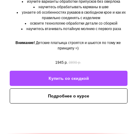
изучите варианты обработки припусков без оверлока
научитесь обрабатывать карманы в шве
узнаете об особенностях рукавов в свободном крое и как их
правильно соединять с изделием
освоите технологию обработки детали со сборкой
научитесь втачивать потайную молнию с первого раза
Внимание!
Детские платьица строятся и шьются по тому же
принципу =)
1945
р.
3890
р.
Купить со скидкой
Подробнее о курсе